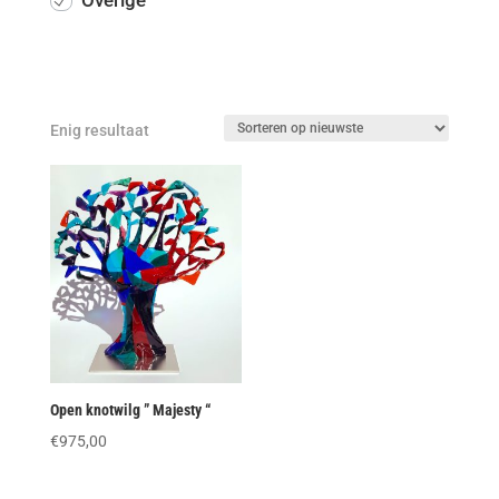
Overige
Enig resultaat
Open knotwilg ” Majesty “
€
975,00