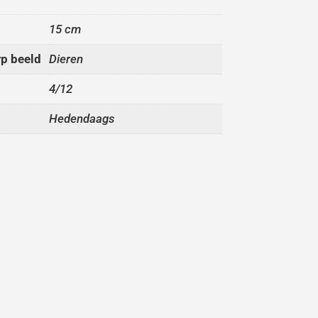
15 cm
p beeld
Dieren
4/12
Hedendaags