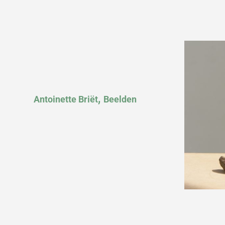
,
Antoinette Briët
Beelden