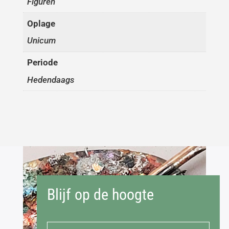
Figuren
Oplage
Unicum
Periode
Hedendaags
Blijf op de hoogte